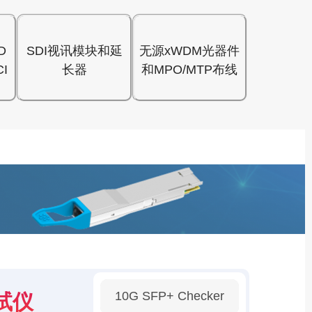
D
SDI视讯模块和延
无源xWDM光器件
I
长器
和MPO/MTP布线
10G SFP+ Checker
试仪