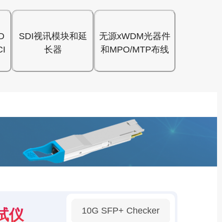
D
SDI视讯模块和延
无源xWDM光器件
I
长器
和MPO/MTP布线
10G SFP+ Checker
试仪