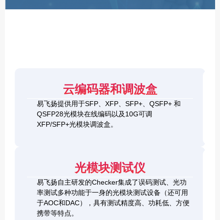
F
P
/
X
F
P
/
Q
S
4
F
云编码器和调波盒
0
P
G
8
易飞扬提供用于SFP、XFP、SFP+、QSFP+ 和
Q
1
0
QSFP28光模块在线编码以及10G可调
S
0
0
F
XFP/SFP+光模块调波盒。
G
G
P
S
Q
2
+
F
S
0
&
P
F
0
1
+
P
光模块测试仪
G
0
C
-
Q
0
h
D
易飞扬自主研发的Checker集成了误码测试、光功
S
G
e
D
F
率测试多种功能于一身的光模块测试设备（还可用
Q
c
+
P
S
于AOC和DAC），具有测试精度高、功耗低、方便
k
O
-
F
携带等特点。
e
S
D
P