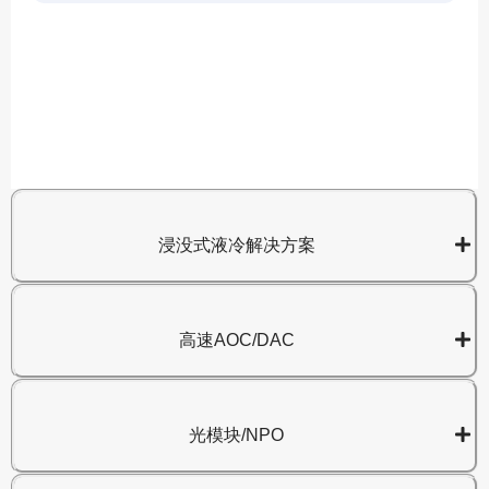
A
8
浸没式液冷解决方案
高速AOC/DAC
光模块/NPO