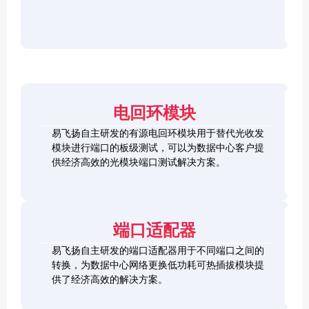
r
F
D
2
2
P
C
8
5
/
h
C
1
G
O
e
h
0
S
S
c
e
0
F
2
F
k
c
G
P
0
P
e
k
Q
2
0
-
r
e
S
8
G
R
电回环模块
r
F
L
Q
H
Q
P
o
S
S
S
易飞扬自主研发的有源电回环模块用于替代光收发
2
o
F
C
F
模块进行端口的板级测试，可以为数据中心客户提
8
p
P
h
P
1
L
供经济高效的光模块端口测试解决方案。
b
-
e
+
0
o
a
D
c
0
o
c
D
k
S
G
p
k
L
e
F
C
b
o
r
P
F
a
端口适配器
o
+
P
c
p
k
易飞扬自主研发的端口适配器用于不同端口之间的
b
Q
a
转换，为数据中心网络更换低功耗可热插拔模块提
S
c
供了经济高效的解决方案。
F
k
Q
P
S
2