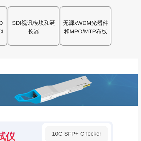
D
SDI视讯模块和延
无源xWDM光器件
I
长器
和MPO/MTP布线
10G SFP+ Checker
试仪