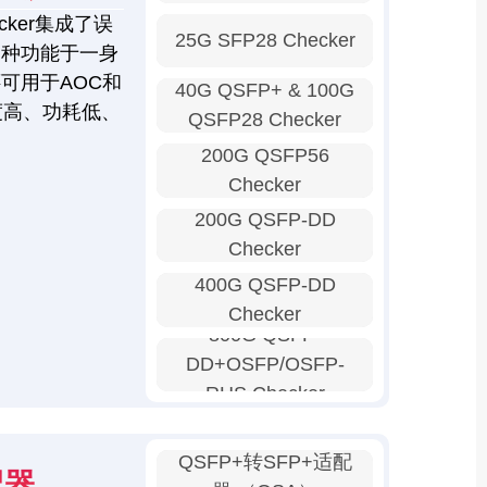
ker集成了误
25G SFP28 Checker
多种功能于一身
可用于AOC和
40G QSFP+ & 100G
度高、功耗低、
QSFP28 Checker
200G QSFP56
Checker
200G QSFP-DD
Checker
400G QSFP-DD
Checker
800G QSFP-
DD+OSFP/OSFP-
RHS Checker
QSFP+转SFP+适配
配器