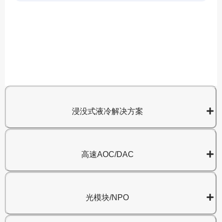
A
8
浸没式液冷解决方案
高速AOC/DAC
光模块/NPO