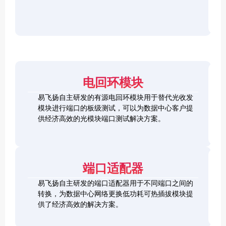
r
F
D
2
2
P
C
8
5
/
h
C
1
G
O
e
h
0
S
S
c
e
0
F
2
F
k
c
G
P
0
P
e
k
Q
2
0
-
r
e
S
8
G
R
电回环模块
r
F
L
Q
H
Q
P
o
S
S
S
易飞扬自主研发的有源电回环模块用于替代光收发
2
o
F
C
F
模块进行端口的板级测试，可以为数据中心客户提
8
p
P
h
P
1
L
供经济高效的光模块端口测试解决方案。
b
-
e
+
0
o
a
D
c
0
o
c
D
k
S
G
p
k
L
e
F
C
b
o
r
P
F
a
端口适配器
o
+
P
c
p
k
易飞扬自主研发的端口适配器用于不同端口之间的
b
Q
a
转换，为数据中心网络更换低功耗可热插拔模块提
S
c
供了经济高效的解决方案。
F
k
Q
P
S
2