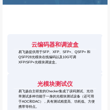
F
P
/
X
F
P
/
Q
S
4
F
云编码器和调波盒
0
P
G
8
易飞扬提供用于SFP、XFP、SFP+、QSFP+ 和
Q
1
0
QSFP28光模块在线编码以及10G可调
S
0
0
F
XFP/SFP+光模块调波盒。
G
G
P
S
Q
2
+
F
S
0
&
P
F
0
1
+
P
光模块测试仪
G
0
C
-
Q
0
h
D
易飞扬自主研发的Checker集成了误码测试、光功
S
G
e
D
F
率测试多种功能于一身的光模块测试设备（还可用
Q
c
+
P
S
于AOC和DAC），具有测试精度高、功耗低、方便
k
O
-
F
携带等特点。
e
S
D
P