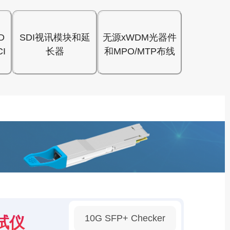
D
SDI视讯模块和延
无源xWDM光器件
I
长器
和MPO/MTP布线
10G SFP+ Checker
试仪