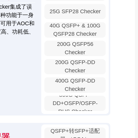
ker集成了误
25G SFP28 Checker
多种功能于一身
可用于AOC和
40G QSFP+ & 100G
度高、功耗低、
QSFP28 Checker
200G QSFP56
Checker
200G QSFP-DD
Checker
400G QSFP-DD
Checker
800G QSFP-
DD+OSFP/OSFP-
RHS Checker
QSFP+转SFP+适配
配器