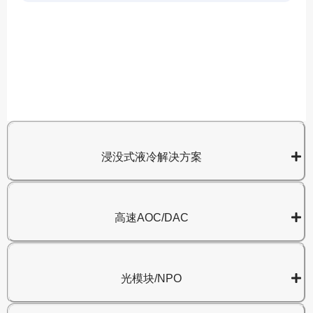
A
8
浸没式液冷解决方案
高速AOC/DAC
光模块/NPO