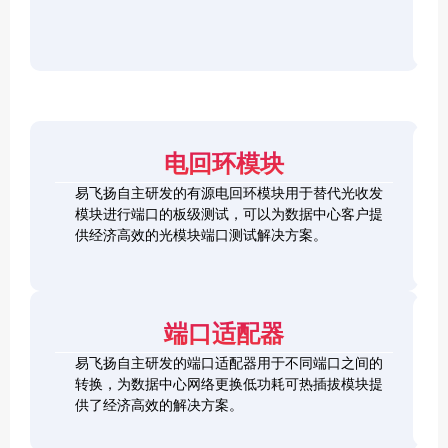
r
F
D
2
2
P
C
8
5
/
h
C
1
G
O
e
h
0
S
S
c
e
0
F
2
F
k
c
G
P
0
P
e
k
Q
2
0
-
r
e
S
8
G
R
电回环模块
r
F
L
Q
H
Q
P
o
S
S
S
易飞扬自主研发的有源电回环模块用于替代光收发
2
o
F
C
F
模块进行端口的板级测试，可以为数据中心客户提
8
p
P
h
P
1
L
供经济高效的光模块端口测试解决方案。
b
-
e
+
0
o
a
D
c
0
o
c
D
k
S
G
p
k
L
e
F
C
b
o
r
P
F
a
端口适配器
o
+
P
c
p
k
易飞扬自主研发的端口适配器用于不同端口之间的
b
Q
a
转换，为数据中心网络更换低功耗可热插拔模块提
S
c
供了经济高效的解决方案。
F
k
Q
P
S
2