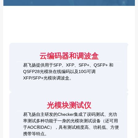
F
P
/
X
F
P
/
Q
S
4
F
云编码器和调波盒
0
P
G
8
易飞扬提供用于SFP、XFP、SFP+、QSFP+ 和
Q
1
0
QSFP28光模块在线编码以及10G可调
S
0
0
F
XFP/SFP+光模块调波盒。
G
G
P
S
Q
2
+
F
S
0
&
P
F
0
1
+
P
光模块测试仪
G
0
C
-
Q
0
h
D
易飞扬自主研发的Checker集成了误码测试、光功
S
G
e
D
F
率测试多种功能于一身的光模块测试设备（还可用
Q
c
+
P
S
于AOC和DAC），具有测试精度高、功耗低、方便
k
O
-
F
携带等特点。
e
S
D
P