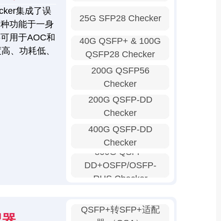
ker集成了误
25G SFP28 Checker
多种功能于一身
可用于AOC和
40G QSFP+ & 100G
度高、功耗低、
QSFP28 Checker
200G QSFP56
Checker
200G QSFP-DD
Checker
400G QSFP-DD
Checker
800G QSFP-
DD+OSFP/OSFP-
RHS Checker
QSFP+转SFP+适配
配器