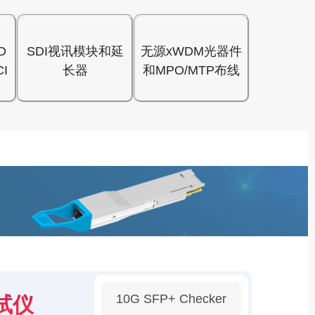
D
SDI视讯模块和延
无源xWDM光器件
I
长器
和MPO/MTP布线
10G SFP+ Checker
试仪