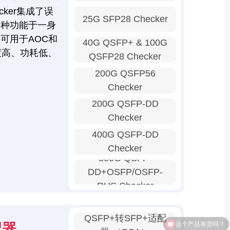
ker集成了误
25G SFP28 Checker
多种功能于一身
可用于AOC和
40G QSFP+ & 100G
度高、功耗低、
QSFP28 Checker
200G QSFP56
Checker
200G QSFP-DD
Checker
400G QSFP-DD
Checker
800G QSFP-
DD+OSFP/OSFP-
RHS Checker
QSFP+转SFP+适配
配器