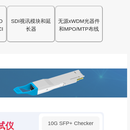
D
SDI视讯模块和延
无源xWDM光器件
I
长器
和MPO/MTP布线
10G SFP+ Checker
试仪