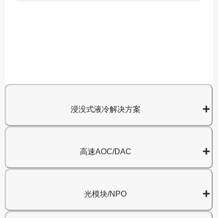
A
8
浸没式液冷解决方案
高速AOC/DAC
光模块/NPO