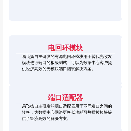
r
F
D
2
2
P
C
8
5
/
h
C
1
G
O
e
h
0
S
S
c
e
0
F
2
F
k
c
G
P
0
P
e
k
Q
2
0
-
r
e
S
8
G
R
电回环模块
r
F
L
Q
H
Q
P
o
S
S
S
易飞扬自主研发的有源电回环模块用于替代光收发
2
o
F
C
F
模块进行端口的板级测试，可以为数据中心客户提
8
p
P
h
P
1
L
供经济高效的光模块端口测试解决方案。
b
-
e
+
0
o
a
D
c
0
o
c
D
k
S
G
p
k
L
e
F
C
b
o
r
P
F
a
端口适配器
o
+
P
c
p
k
易飞扬自主研发的端口适配器用于不同端口之间的
b
Q
a
转换，为数据中心网络更换低功耗可热插拔模块提
S
c
供了经济高效的解决方案。
F
k
Q
P
S
2