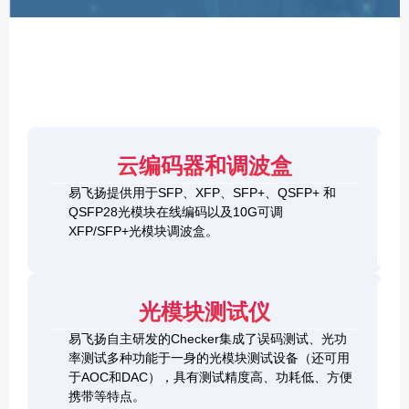
F
P
/
X
F
P
/
Q
S
4
F
云编码器和调波盒
0
P
G
8
易飞扬提供用于SFP、XFP、SFP+、QSFP+ 和
Q
1
0
QSFP28光模块在线编码以及10G可调
S
0
0
F
XFP/SFP+光模块调波盒。
G
G
P
S
Q
2
+
F
S
0
&
P
F
0
1
+
P
光模块测试仪
G
0
C
-
Q
0
h
D
易飞扬自主研发的Checker集成了误码测试、光功
S
G
e
D
F
率测试多种功能于一身的光模块测试设备（还可用
Q
c
+
P
S
于AOC和DAC），具有测试精度高、功耗低、方便
k
O
-
F
携带等特点。
e
S
D
P