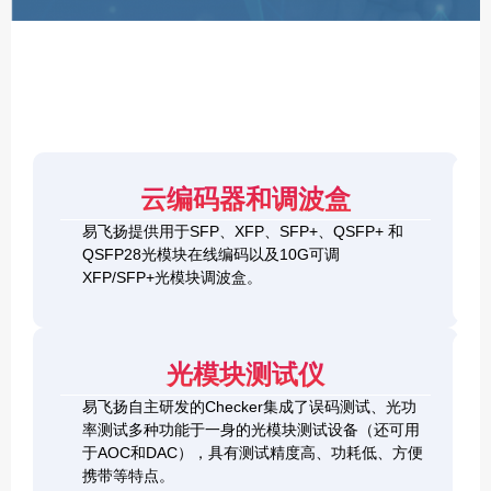
F
P
/
X
F
P
/
Q
S
4
F
云编码器和调波盒
0
P
G
8
易飞扬提供用于SFP、XFP、SFP+、QSFP+ 和
Q
1
0
QSFP28光模块在线编码以及10G可调
S
0
0
F
XFP/SFP+光模块调波盒。
G
G
P
S
Q
2
+
F
S
0
&
P
F
0
1
+
P
光模块测试仪
G
0
C
-
Q
0
h
D
易飞扬自主研发的Checker集成了误码测试、光功
S
G
e
D
F
率测试多种功能于一身的光模块测试设备（还可用
Q
c
+
P
S
于AOC和DAC），具有测试精度高、功耗低、方便
k
O
-
F
携带等特点。
e
S
D
P