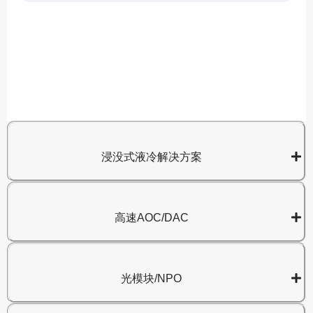
A
8
浸没式液冷解决方案
高速AOC/DAC
光模块/NPO