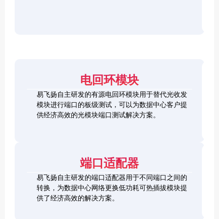
r
F
D
2
2
P
C
8
5
/
h
C
1
G
O
e
h
0
S
S
c
e
0
F
2
F
k
c
G
P
0
P
e
k
Q
2
0
-
r
e
S
8
G
R
电回环模块
r
F
L
Q
H
Q
P
o
S
S
S
易飞扬自主研发的有源电回环模块用于替代光收发
2
o
F
C
F
模块进行端口的板级测试，可以为数据中心客户提
8
p
P
h
P
1
L
供经济高效的光模块端口测试解决方案。
b
-
e
+
0
o
a
D
c
0
o
c
D
k
S
G
p
k
L
e
F
C
b
o
r
P
F
a
端口适配器
o
+
P
c
p
k
易飞扬自主研发的端口适配器用于不同端口之间的
b
Q
a
转换，为数据中心网络更换低功耗可热插拔模块提
S
c
供了经济高效的解决方案。
F
k
Q
P
S
2