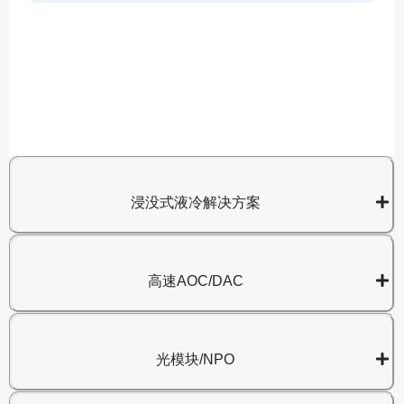
A
8
浸没式液冷解决方案
高速AOC/DAC
光模块/NPO