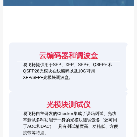
F
P
/
X
F
P
/
Q
S
4
F
云编码器和调波盒
0
P
G
8
易飞扬提供用于SFP、XFP、SFP+、QSFP+ 和
Q
1
0
QSFP28光模块在线编码以及10G可调
S
0
0
F
XFP/SFP+光模块调波盒。
G
G
P
S
Q
2
+
F
S
0
&
P
F
0
1
+
P
光模块测试仪
G
0
C
-
Q
0
h
D
易飞扬自主研发的Checker集成了误码测试、光功
S
G
e
D
F
率测试多种功能于一身的光模块测试设备（还可用
Q
c
+
P
S
于AOC和DAC），具有测试精度高、功耗低、方便
k
O
-
F
携带等特点。
e
S
D
P