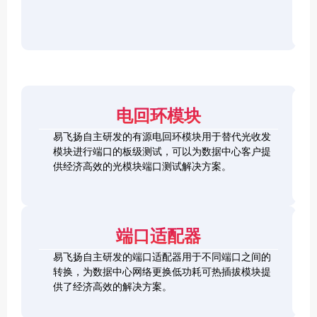
r
F
D
2
2
P
C
8
5
/
h
C
1
G
O
e
h
0
S
S
c
e
0
F
2
F
k
c
G
P
0
P
e
k
Q
2
0
-
r
e
S
8
G
R
电回环模块
r
F
L
Q
H
Q
P
o
S
S
S
易飞扬自主研发的有源电回环模块用于替代光收发
2
o
F
C
F
模块进行端口的板级测试，可以为数据中心客户提
8
p
P
h
P
1
L
供经济高效的光模块端口测试解决方案。
b
-
e
+
0
o
a
D
c
0
o
c
D
k
S
G
p
k
L
e
F
C
b
o
r
P
F
a
端口适配器
o
+
P
c
p
k
易飞扬自主研发的端口适配器用于不同端口之间的
b
Q
a
转换，为数据中心网络更换低功耗可热插拔模块提
S
c
供了经济高效的解决方案。
F
k
Q
P
S
2