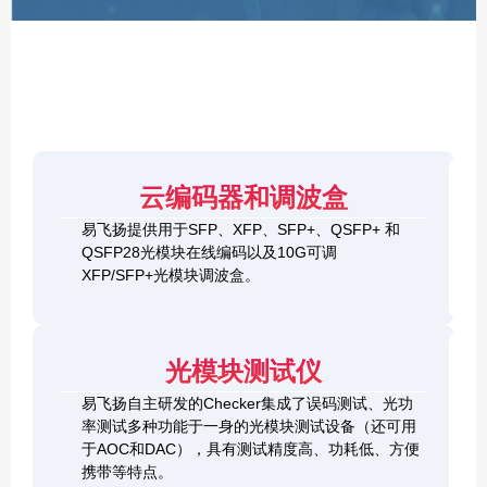
F
P
/
X
F
P
/
Q
S
4
F
云编码器和调波盒
0
P
G
8
易飞扬提供用于SFP、XFP、SFP+、QSFP+ 和
Q
1
0
QSFP28光模块在线编码以及10G可调
S
0
0
F
XFP/SFP+光模块调波盒。
G
G
P
S
Q
2
+
F
S
0
&
P
F
0
1
+
P
光模块测试仪
G
0
C
-
Q
0
h
D
易飞扬自主研发的Checker集成了误码测试、光功
S
G
e
D
F
率测试多种功能于一身的光模块测试设备（还可用
Q
c
+
P
S
于AOC和DAC），具有测试精度高、功耗低、方便
k
O
-
F
携带等特点。
e
S
D
P