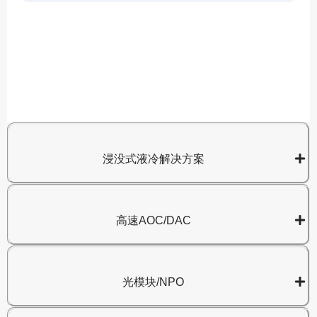
A
8
浸没式液冷解决方案
高速AOC/DAC
光模块/NPO