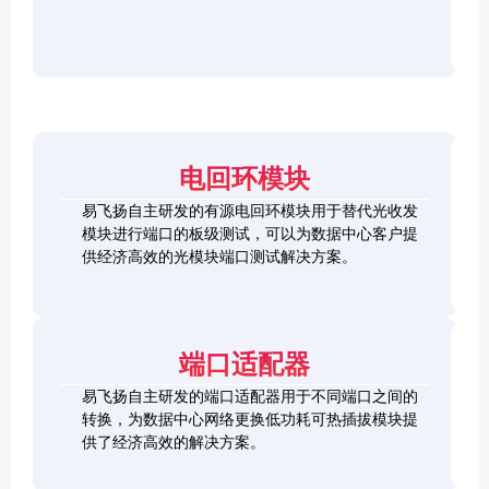
r
F
D
2
2
P
C
8
5
/
h
C
1
G
O
e
h
0
S
S
c
e
0
F
2
F
k
c
G
P
0
P
e
k
Q
2
0
-
r
e
S
8
G
R
电回环模块
r
F
L
Q
H
Q
P
o
S
S
S
易飞扬自主研发的有源电回环模块用于替代光收发
2
o
F
C
F
模块进行端口的板级测试，可以为数据中心客户提
8
p
P
h
P
1
L
供经济高效的光模块端口测试解决方案。
b
-
e
+
0
o
a
D
c
0
o
c
D
k
S
G
p
k
L
e
F
C
b
o
r
P
F
a
端口适配器
o
+
P
c
p
k
易飞扬自主研发的端口适配器用于不同端口之间的
b
Q
a
转换，为数据中心网络更换低功耗可热插拔模块提
S
c
供了经济高效的解决方案。
F
k
Q
P
S
2