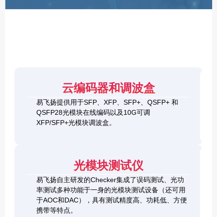
F
P
/
X
F
P
/
Q
S
4
F
云编码器和调波盒
0
P
G
8
易飞扬提供用于SFP、XFP、SFP+、QSFP+ 和
Q
1
0
QSFP28光模块在线编码以及10G可调
S
0
0
F
XFP/SFP+光模块调波盒。
G
G
P
S
Q
2
+
F
S
0
&
P
F
0
1
+
P
光模块测试仪
G
0
C
-
Q
0
h
D
易飞扬自主研发的Checker集成了误码测试、光功
S
G
e
D
F
率测试多种功能于一身的光模块测试设备（还可用
Q
c
+
P
S
于AOC和DAC），具有测试精度高、功耗低、方便
k
O
-
F
携带等特点。
e
S
D
P