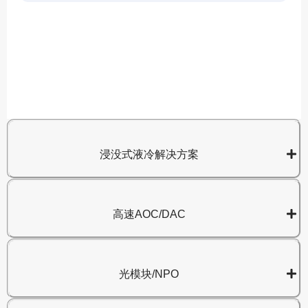
A
8
浸没式液冷解决方案
高速AOC/DAC
光模块/NPO