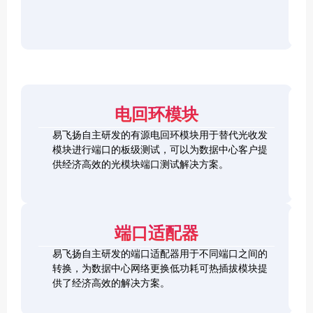
r
F
D
2
2
P
C
8
5
/
h
C
1
G
O
e
h
0
S
S
c
e
0
F
2
F
k
c
G
P
0
P
e
k
Q
2
0
-
r
e
S
8
G
R
电回环模块
r
F
L
Q
H
Q
P
o
S
S
S
易飞扬自主研发的有源电回环模块用于替代光收发
2
o
F
C
F
模块进行端口的板级测试，可以为数据中心客户提
8
p
P
h
P
1
L
供经济高效的光模块端口测试解决方案。
b
-
e
+
0
o
a
D
c
0
o
c
D
k
S
G
p
k
L
e
F
C
b
o
r
P
F
a
端口适配器
o
+
P
c
p
k
易飞扬自主研发的端口适配器用于不同端口之间的
b
Q
a
转换，为数据中心网络更换低功耗可热插拔模块提
S
c
供了经济高效的解决方案。
F
k
Q
P
S
2