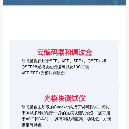
F
P
/
X
F
P
/
Q
S
4
F
云编码器和调波盒
0
P
G
8
易飞扬提供用于SFP、XFP、SFP+、QSFP+ 和
Q
1
0
QSFP28光模块在线编码以及10G可调
S
0
0
F
XFP/SFP+光模块调波盒。
G
G
P
S
Q
2
+
F
S
0
&
P
F
0
1
+
P
光模块测试仪
G
0
C
-
Q
0
h
D
易飞扬自主研发的Checker集成了误码测试、光功
S
G
e
D
F
率测试多种功能于一身的光模块测试设备（还可用
Q
c
+
P
S
于AOC和DAC），具有测试精度高、功耗低、方便
k
O
-
F
携带等特点。
e
S
D
P