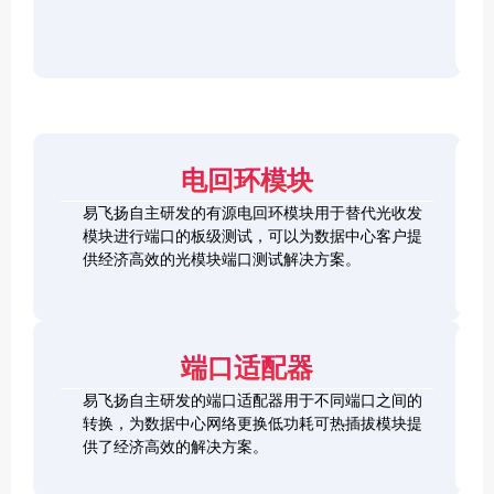
r
F
D
2
2
P
C
8
5
/
h
C
1
G
O
e
h
0
S
S
c
e
0
F
2
F
k
c
G
P
0
P
e
k
Q
2
0
-
r
e
S
8
G
R
电回环模块
r
F
L
Q
H
Q
P
o
S
S
S
易飞扬自主研发的有源电回环模块用于替代光收发
2
o
F
C
F
模块进行端口的板级测试，可以为数据中心客户提
8
p
P
h
P
1
L
供经济高效的光模块端口测试解决方案。
b
-
e
+
0
o
a
D
c
0
o
c
D
k
S
G
p
k
L
e
F
C
b
o
r
P
F
a
端口适配器
o
+
P
c
p
k
易飞扬自主研发的端口适配器用于不同端口之间的
b
Q
a
转换，为数据中心网络更换低功耗可热插拔模块提
S
c
供了经济高效的解决方案。
F
k
Q
P
S
2