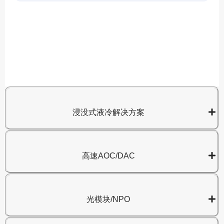
A
8
浸没式液冷解决方案
高速AOC/DAC
光模块/NPO