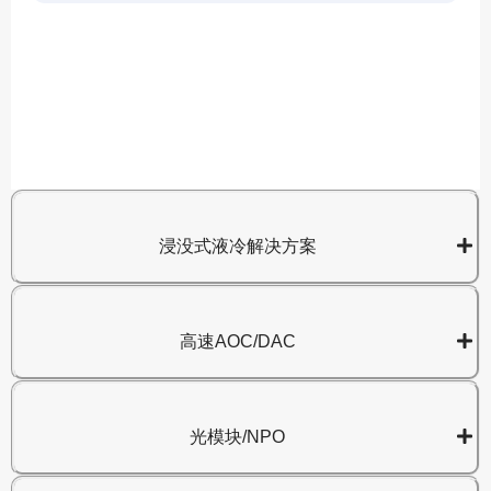
A
8
浸没式液冷解决方案
高速AOC/DAC
光模块/NPO