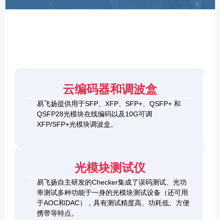
F
P
/
X
F
P
/
Q
S
4
F
云编码器和调波盒
0
P
G
8
易飞扬提供用于SFP、XFP、SFP+、QSFP+ 和
Q
1
0
QSFP28光模块在线编码以及10G可调
S
0
0
F
XFP/SFP+光模块调波盒。
G
G
P
S
Q
2
+
F
S
0
&
P
F
0
1
+
P
光模块测试仪
G
0
C
-
Q
0
h
D
易飞扬自主研发的Checker集成了误码测试、光功
S
G
e
D
F
率测试多种功能于一身的光模块测试设备（还可用
Q
c
+
P
S
于AOC和DAC），具有测试精度高、功耗低、方便
k
O
-
F
携带等特点。
e
S
D
P