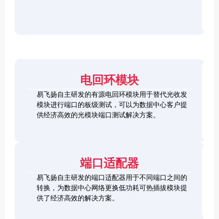
r
F
D
2
2
P
C
8
5
/
h
C
1
G
O
e
h
0
S
S
c
e
0
F
2
F
k
c
G
P
0
P
e
k
Q
2
0
-
r
e
S
8
G
R
电回环模块
r
F
L
Q
H
Q
P
o
S
S
S
易飞扬自主研发的有源电回环模块用于替代光收发
2
o
F
C
F
模块进行端口的板级测试，可以为数据中心客户提
8
p
P
h
P
1
L
供经济高效的光模块端口测试解决方案。
b
-
e
+
0
o
a
D
c
0
o
c
D
k
S
G
p
k
L
e
F
C
b
o
r
P
F
a
端口适配器
o
+
P
c
p
k
易飞扬自主研发的端口适配器用于不同端口之间的
b
Q
a
转换，为数据中心网络更换低功耗可热插拔模块提
S
c
供了经济高效的解决方案。
F
k
Q
P
S
2