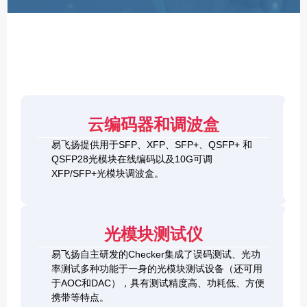
F
P
/
X
F
P
/
Q
S
4
F
云编码器和调波盒
0
P
G
8
易飞扬提供用于SFP、XFP、SFP+、QSFP+ 和
Q
1
0
QSFP28光模块在线编码以及10G可调
S
0
0
F
XFP/SFP+光模块调波盒。
G
G
P
S
Q
2
+
F
S
0
&
P
F
0
1
+
P
光模块测试仪
G
0
C
-
Q
0
h
D
易飞扬自主研发的Checker集成了误码测试、光功
S
G
e
D
F
率测试多种功能于一身的光模块测试设备（还可用
Q
c
+
P
S
于AOC和DAC），具有测试精度高、功耗低、方便
k
O
-
F
携带等特点。
e
S
D
P