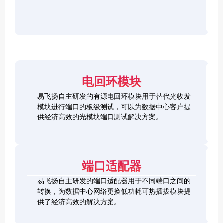
r
F
D
2
2
P
C
8
5
/
h
C
1
G
O
e
h
0
S
S
c
e
0
F
2
F
k
c
G
P
0
P
e
k
Q
2
0
-
r
e
S
8
G
R
电回环模块
r
F
L
Q
H
Q
P
o
S
S
S
易飞扬自主研发的有源电回环模块用于替代光收发
2
o
F
C
F
模块进行端口的板级测试，可以为数据中心客户提
8
p
P
h
P
1
L
供经济高效的光模块端口测试解决方案。
b
-
e
+
0
o
a
D
c
0
o
c
D
k
S
G
p
k
L
e
F
C
b
o
r
P
F
a
端口适配器
o
+
P
c
p
k
易飞扬自主研发的端口适配器用于不同端口之间的
b
Q
a
转换，为数据中心网络更换低功耗可热插拔模块提
S
c
供了经济高效的解决方案。
F
k
Q
P
S
2