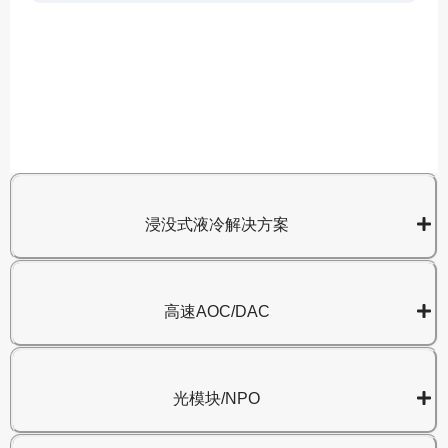
A
8
浸没式液冷解决方案
高速AOC/DAC
光模块/NPO