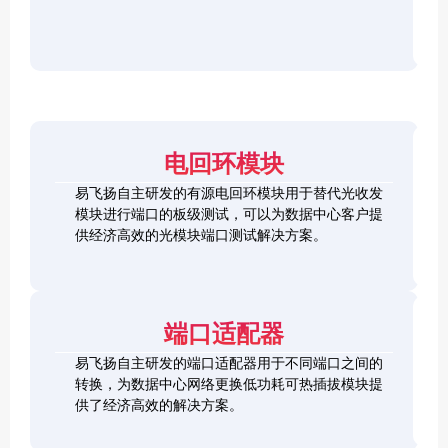
r
F
D
2
2
P
C
8
5
/
h
C
1
G
O
e
h
0
S
S
c
e
0
F
2
F
k
c
G
P
0
P
e
k
Q
2
0
-
r
e
S
8
G
R
电回环模块
r
F
L
Q
H
Q
P
o
S
S
S
易飞扬自主研发的有源电回环模块用于替代光收发
2
o
F
C
F
模块进行端口的板级测试，可以为数据中心客户提
8
p
P
h
P
1
L
供经济高效的光模块端口测试解决方案。
b
-
e
+
0
o
a
D
c
0
o
c
D
k
S
G
p
k
L
e
F
C
b
o
r
P
F
a
端口适配器
o
+
P
c
p
k
易飞扬自主研发的端口适配器用于不同端口之间的
b
Q
a
转换，为数据中心网络更换低功耗可热插拔模块提
S
c
供了经济高效的解决方案。
F
k
Q
P
S
2