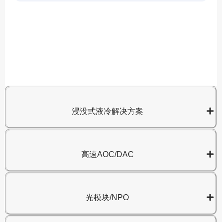
A
8
浸没式液冷解决方案
高速AOC/DAC
光模块/NPO