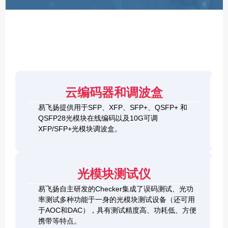
F
P
/
X
F
P
/
Q
S
4
F
云编码器和调波盒
0
P
G
8
易飞扬提供用于SFP、XFP、SFP+、QSFP+ 和
Q
1
0
QSFP28光模块在线编码以及10G可调
S
0
0
F
XFP/SFP+光模块调波盒。
G
G
P
S
Q
2
+
F
S
0
&
P
F
0
1
+
P
光模块测试仪
G
0
C
-
Q
0
h
D
易飞扬自主研发的Checker集成了误码测试、光功
S
G
e
D
F
率测试多种功能于一身的光模块测试设备（还可用
Q
c
+
P
S
于AOC和DAC），具有测试精度高、功耗低、方便
k
O
-
F
携带等特点。
e
S
D
P