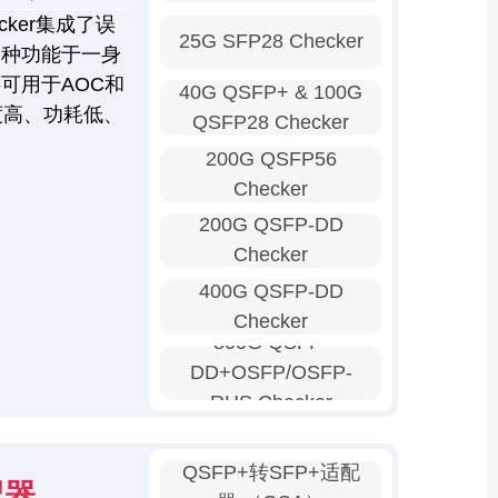
ker集成了误
25G SFP28 Checker
多种功能于一身
可用于AOC和
40G QSFP+ & 100G
度高、功耗低、
QSFP28 Checker
200G QSFP56
Checker
200G QSFP-DD
Checker
400G QSFP-DD
Checker
800G QSFP-
DD+OSFP/OSFP-
RHS Checker
QSFP+转SFP+适配
配器