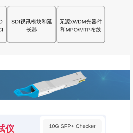
D
SDI视讯模块和延
无源xWDM光器件
I
长器
和MPO/MTP布线
10G SFP+ Checker
试仪