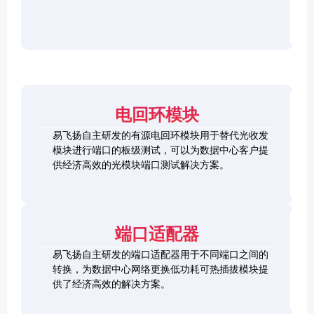
r
F
D
2
2
P
C
8
5
/
h
C
1
G
O
e
h
0
S
S
c
e
0
F
2
F
k
c
G
P
0
P
e
k
Q
2
0
-
r
e
S
8
G
R
电回环模块
r
F
L
Q
H
Q
P
o
S
S
S
易飞扬自主研发的有源电回环模块用于替代光收发
2
o
F
C
F
模块进行端口的板级测试，可以为数据中心客户提
8
p
P
h
P
1
L
供经济高效的光模块端口测试解决方案。
b
-
e
+
0
o
a
D
c
0
o
c
D
k
S
G
p
k
L
e
F
C
b
o
r
P
F
a
端口适配器
o
+
P
c
p
k
易飞扬自主研发的端口适配器用于不同端口之间的
b
Q
a
转换，为数据中心网络更换低功耗可热插拔模块提
S
c
供了经济高效的解决方案。
F
k
Q
P
S
2