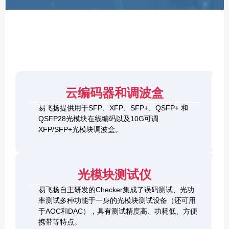
F
P
/
X
F
P
/
Q
S
4
F
云编码器和调波盒
0
P
G
8
易飞扬提供用于SFP、XFP、SFP+、QSFP+ 和
Q
1
0
QSFP28光模块在线编码以及10G可调
S
0
0
F
XFP/SFP+光模块调波盒。
G
G
P
S
Q
2
+
F
S
0
&
P
F
0
1
+
P
光模块测试仪
G
0
C
-
Q
0
h
D
易飞扬自主研发的Checker集成了误码测试、光功
S
G
e
D
F
率测试多种功能于一身的光模块测试设备（还可用
Q
c
+
P
S
于AOC和DAC），具有测试精度高、功耗低、方便
k
O
-
F
携带等特点。
e
S
D
P