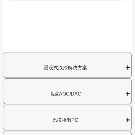
A
8
浸没式液冷解决方案
高速AOC/DAC
光模块/NPO