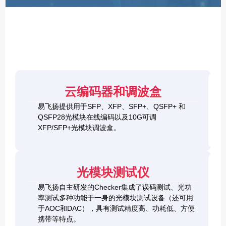
F
P
/
X
F
P
/
Q
S
4
F
云编码器和调波盒
0
P
G
8
易飞扬提供用于SFP、XFP、SFP+、QSFP+ 和
Q
1
0
QSFP28光模块在线编码以及10G可调
S
0
0
F
XFP/SFP+光模块调波盒。
G
G
P
S
Q
2
+
F
S
0
&
P
F
0
1
+
P
光模块测试仪
G
0
C
-
Q
0
h
D
易飞扬自主研发的Checker集成了误码测试、光功
S
G
e
D
F
率测试多种功能于一身的光模块测试设备（还可用
Q
c
+
P
S
于AOC和DAC），具有测试精度高、功耗低、方便
k
O
-
F
携带等特点。
e
S
D
P