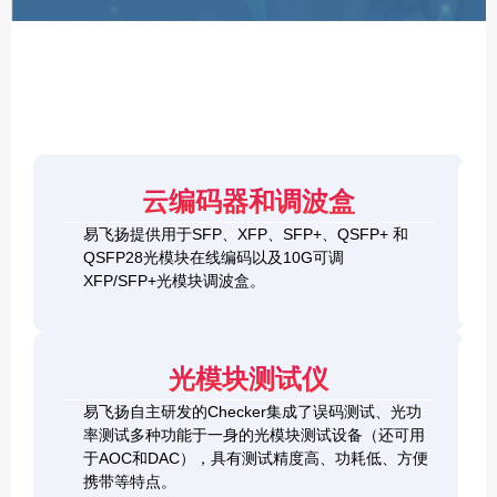
F
P
/
X
F
P
/
Q
S
4
F
云编码器和调波盒
0
P
G
8
易飞扬提供用于SFP、XFP、SFP+、QSFP+ 和
Q
1
0
QSFP28光模块在线编码以及10G可调
S
0
0
F
XFP/SFP+光模块调波盒。
G
G
P
S
Q
2
+
F
S
0
&
P
F
0
1
+
P
光模块测试仪
G
0
C
-
Q
0
h
D
易飞扬自主研发的Checker集成了误码测试、光功
S
G
e
D
F
率测试多种功能于一身的光模块测试设备（还可用
Q
c
+
P
S
于AOC和DAC），具有测试精度高、功耗低、方便
k
O
-
F
携带等特点。
e
S
D
P