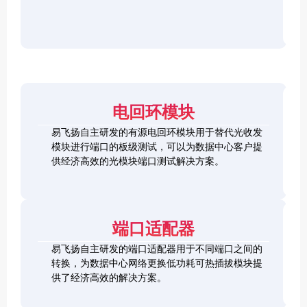
r
F
D
2
2
P
C
8
5
/
h
C
1
G
O
e
h
0
S
S
c
e
0
F
2
F
k
c
G
P
0
P
e
k
Q
2
0
-
r
e
S
8
G
R
电回环模块
r
F
L
Q
H
Q
P
o
S
S
S
易飞扬自主研发的有源电回环模块用于替代光收发
2
o
F
C
F
模块进行端口的板级测试，可以为数据中心客户提
8
p
P
h
P
1
L
供经济高效的光模块端口测试解决方案。
b
-
e
+
0
o
a
D
c
0
o
c
D
k
S
G
p
k
L
e
F
C
b
o
r
P
F
a
端口适配器
o
+
P
c
p
k
易飞扬自主研发的端口适配器用于不同端口之间的
b
Q
a
转换，为数据中心网络更换低功耗可热插拔模块提
S
c
供了经济高效的解决方案。
F
k
Q
P
S
2