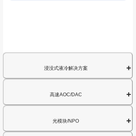
A
8
浸没式液冷解决方案
高速AOC/DAC
光模块/NPO