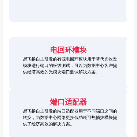
r
F
D
2
2
P
C
8
5
/
h
C
1
G
O
e
h
0
S
S
c
e
0
F
2
F
k
c
G
P
0
P
e
k
Q
2
0
-
r
e
S
8
G
R
电回环模块
r
F
L
Q
H
Q
P
o
S
S
S
易飞扬自主研发的有源电回环模块用于替代光收发
2
o
F
C
F
模块进行端口的板级测试，可以为数据中心客户提
8
p
P
h
P
1
L
供经济高效的光模块端口测试解决方案。
b
-
e
+
0
o
a
D
c
0
o
c
D
k
S
G
p
k
L
e
F
C
b
o
r
P
F
a
端口适配器
o
+
P
c
p
k
易飞扬自主研发的端口适配器用于不同端口之间的
b
Q
a
转换，为数据中心网络更换低功耗可热插拔模块提
S
c
供了经济高效的解决方案。
F
k
Q
P
S
2