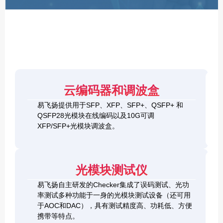
F
P
/
X
F
P
/
Q
S
4
F
云编码器和调波盒
0
P
G
8
易飞扬提供用于SFP、XFP、SFP+、QSFP+ 和
Q
1
0
QSFP28光模块在线编码以及10G可调
S
0
0
F
XFP/SFP+光模块调波盒。
G
G
P
S
Q
2
+
F
S
0
&
P
F
0
1
+
P
光模块测试仪
G
0
C
-
Q
0
h
D
易飞扬自主研发的Checker集成了误码测试、光功
S
G
e
D
F
率测试多种功能于一身的光模块测试设备（还可用
Q
c
+
P
S
于AOC和DAC），具有测试精度高、功耗低、方便
k
O
-
F
携带等特点。
e
S
D
P