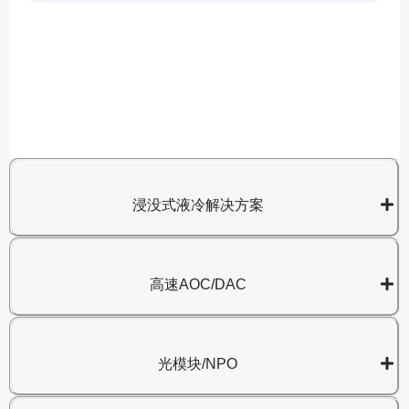
A
8
浸没式液冷解决方案
高速AOC/DAC
光模块/NPO