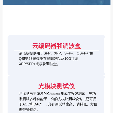
F
P
/
X
F
P
/
Q
S
4
F
云编码器和调波盒
0
P
G
8
易飞扬提供用于SFP、XFP、SFP+、QSFP+ 和
Q
1
0
QSFP28光模块在线编码以及10G可调
S
0
0
F
XFP/SFP+光模块调波盒。
G
G
P
S
Q
2
+
F
S
0
&
P
F
0
1
+
P
光模块测试仪
G
0
C
-
Q
0
h
D
易飞扬自主研发的Checker集成了误码测试、光功
S
G
e
D
F
率测试多种功能于一身的光模块测试设备（还可用
Q
c
+
P
S
于AOC和DAC），具有测试精度高、功耗低、方便
k
O
-
F
携带等特点。
e
S
D
P