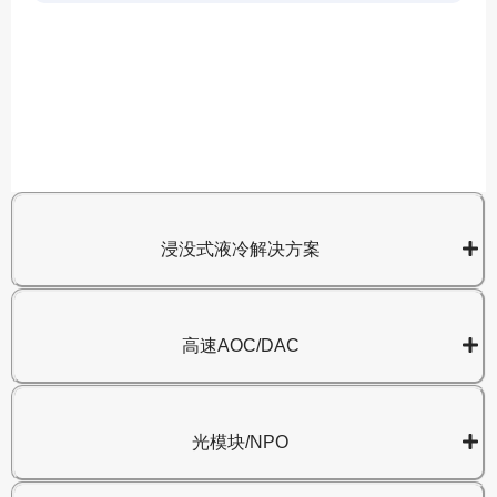
A
8
浸没式液冷解决方案
高速AOC/DAC
光模块/NPO