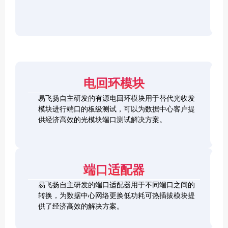
r
F
D
2
2
P
C
8
5
/
h
C
1
G
O
e
h
0
S
S
c
e
0
F
2
F
k
c
G
P
0
P
e
k
Q
2
0
-
r
e
S
8
G
R
电回环模块
r
F
L
Q
H
Q
P
o
S
S
S
易飞扬自主研发的有源电回环模块用于替代光收发
2
o
F
C
F
模块进行端口的板级测试，可以为数据中心客户提
8
p
P
h
P
1
L
供经济高效的光模块端口测试解决方案。
b
-
e
+
0
o
a
D
c
0
o
c
D
k
S
G
p
k
L
e
F
C
b
o
r
P
F
a
端口适配器
o
+
P
c
p
k
易飞扬自主研发的端口适配器用于不同端口之间的
b
Q
a
转换，为数据中心网络更换低功耗可热插拔模块提
S
c
供了经济高效的解决方案。
F
k
Q
P
S
2