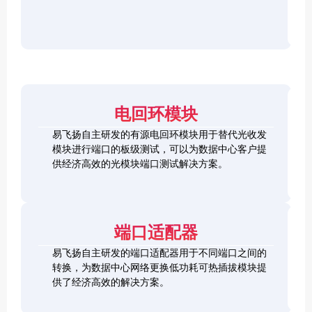
r
F
D
2
2
P
C
8
5
/
h
C
1
G
O
e
h
0
S
S
c
e
0
F
2
F
k
c
G
P
0
P
e
k
Q
2
0
-
r
e
S
8
G
R
电回环模块
r
F
L
Q
H
Q
P
o
S
S
S
易飞扬自主研发的有源电回环模块用于替代光收发
2
o
F
C
F
模块进行端口的板级测试，可以为数据中心客户提
8
p
P
h
P
1
L
供经济高效的光模块端口测试解决方案。
b
-
e
+
0
o
a
D
c
0
o
c
D
k
S
G
p
k
L
e
F
C
b
o
r
P
F
a
端口适配器
o
+
P
c
p
k
易飞扬自主研发的端口适配器用于不同端口之间的
b
Q
a
转换，为数据中心网络更换低功耗可热插拔模块提
S
c
供了经济高效的解决方案。
F
k
Q
P
S
2