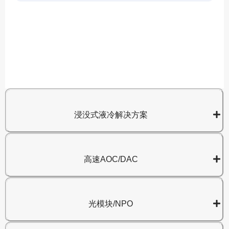
A
8
浸没式液冷解决方案
高速AOC/DAC
光模块/NPO