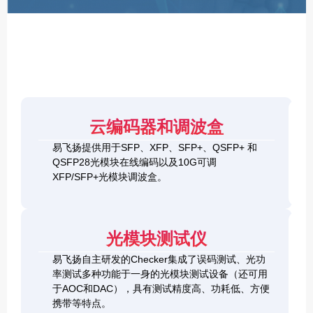
F
P
/
X
F
P
/
Q
S
4
F
云编码器和调波盒
0
P
G
8
易飞扬提供用于SFP、XFP、SFP+、QSFP+ 和
Q
1
0
QSFP28光模块在线编码以及10G可调
S
0
0
F
XFP/SFP+光模块调波盒。
G
G
P
S
Q
2
+
F
S
0
&
P
F
0
1
+
P
光模块测试仪
G
0
C
-
Q
0
h
D
易飞扬自主研发的Checker集成了误码测试、光功
S
G
e
D
F
率测试多种功能于一身的光模块测试设备（还可用
Q
c
+
P
S
于AOC和DAC），具有测试精度高、功耗低、方便
k
O
-
F
携带等特点。
e
S
D
P