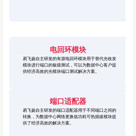
r
F
D
2
2
P
C
8
5
/
h
C
1
G
O
e
h
0
S
S
c
e
0
F
2
F
k
c
G
P
0
P
e
k
Q
2
0
-
r
e
S
8
G
R
电回环模块
r
F
L
Q
H
Q
P
o
S
S
S
易飞扬自主研发的有源电回环模块用于替代光收发
2
o
F
C
F
模块进行端口的板级测试，可以为数据中心客户提
8
p
P
h
P
1
L
供经济高效的光模块端口测试解决方案。
b
-
e
+
0
o
a
D
c
0
o
c
D
k
S
G
p
k
L
e
F
C
b
o
r
P
F
a
端口适配器
o
+
P
c
p
k
易飞扬自主研发的端口适配器用于不同端口之间的
b
Q
a
转换，为数据中心网络更换低功耗可热插拔模块提
S
c
供了经济高效的解决方案。
F
k
Q
P
S
2