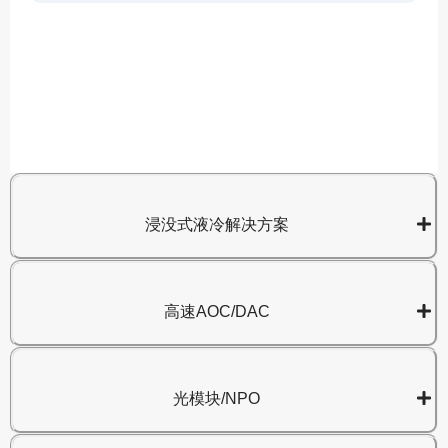
A
8
浸没式液冷解决方案
高速AOC/DAC
光模块/NPO