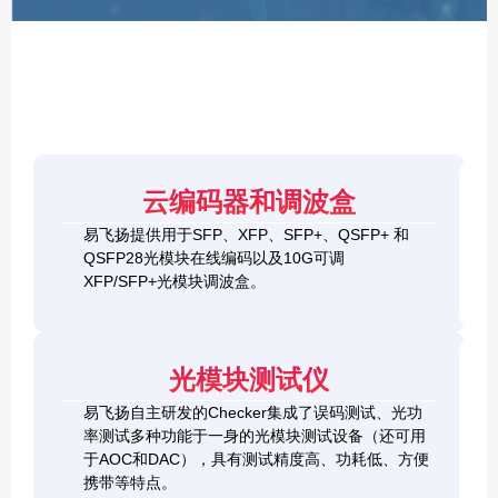
F
P
/
X
F
P
/
Q
S
4
F
云编码器和调波盒
0
P
G
8
易飞扬提供用于SFP、XFP、SFP+、QSFP+ 和
Q
1
0
QSFP28光模块在线编码以及10G可调
S
0
0
F
XFP/SFP+光模块调波盒。
G
G
P
S
Q
2
+
F
S
0
&
P
F
0
1
+
P
光模块测试仪
G
0
C
-
Q
0
h
D
易飞扬自主研发的Checker集成了误码测试、光功
S
G
e
D
F
率测试多种功能于一身的光模块测试设备（还可用
Q
c
+
P
S
于AOC和DAC），具有测试精度高、功耗低、方便
k
O
-
F
携带等特点。
e
S
D
P