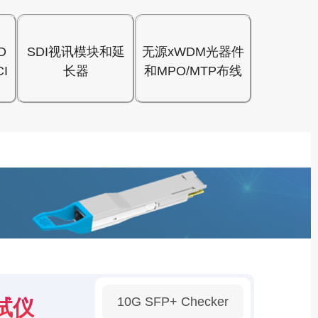
D
SDI视讯模块和延
无源xWDM光器件
I
长器
和MPO/MTP布线
10G SFP+ Checker
试仪