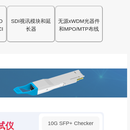
D
SDI视讯模块和延
无源xWDM光器件
I
长器
和MPO/MTP布线
10G SFP+ Checker
试仪