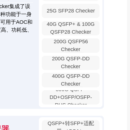
ker集成了误
25G SFP28 Checker
多种功能于一身
可用于AOC和
40G QSFP+ & 100G
度高、功耗低、
QSFP28 Checker
200G QSFP56
Checker
200G QSFP-DD
Checker
400G QSFP-DD
Checker
800G QSFP-
DD+OSFP/OSFP-
RHS Checker
QSFP+转SFP+适配
配器